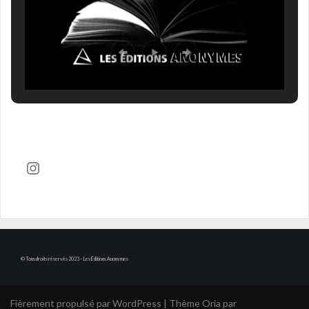
Compte Instagram
© Tous droits réservés 2023 – Les Éditions Anonymes
Fièrement propulsé par WordPress
|
Thème
Oria
par