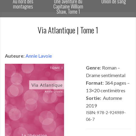
Au nord des
Une aventure du
Union de sang
montagnes
Capitaine William
Shaw, Tome 1
Via Atlantique | Tome 1
Auteure
:
Annie Lavoie
Genre
: Roman –
Drame sentimental
Format
: 364 pages –
13×20 centimètres
Sortie:
Automne
2019
ISBN: 978-2-924989-
06-7