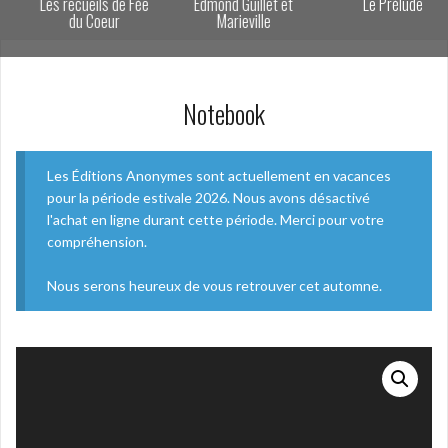
Les recueils de Fée
Edmond Guillet et
Le Prélude
du Coeur
Marieville
Notebook
Les Éditions Anonymes sont actuellement en vacances
pour la période estivale 2026. Nous avons désactivé
l'achat en ligne durant cette période. Merci pour votre
compréhension.
Nous serons heureux de vous retrouver cet automne.