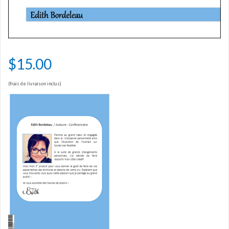
$
15.00
(frais de livraison inclus)