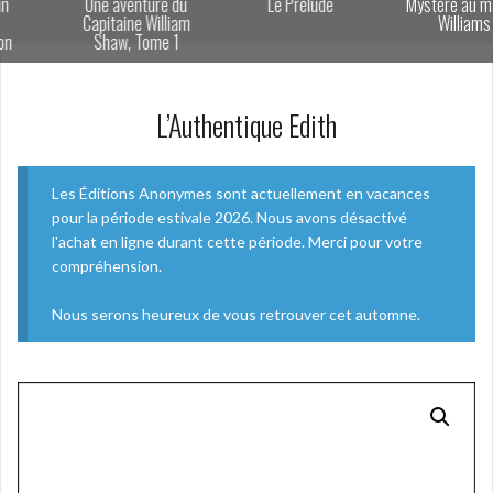
Une aventure du
Le Prélude
Mystère au manoir
Capitaine William
Williams
Shaw, Tome 1
L’Authentique Edith
Les Éditions Anonymes sont actuellement en vacances
pour la période estivale 2026. Nous avons désactivé
l'achat en ligne durant cette période. Merci pour votre
compréhension.
Nous serons heureux de vous retrouver cet automne.