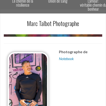
Le chemin de la
Union de sang
L'amour:
résilience
véritable chemin du
bonheur
Marc Talbot Photographe
Photographe de
Notebook
É
É
É
É
É
É