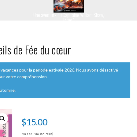
Une aventure du Capitaine William Shaw,
Tome 1
ils de Fée du cœur
vacances pour la période estivale 2026. Nous avons désactivé
pour votre compréhension.
automne.
$
15.00
(frais de livraison inclus)