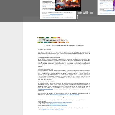
Une aventure du Capitaine William
Le Prélude
Shaw, Tome 1