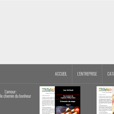
Aller
au
contenu
principal
ACCUEIL
L’ENTREPRISE
CAT
onheur