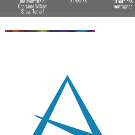
Une aventure du
Le Prélude
Au nord des
Capitaine William
montagnes
Shaw, Tome 1
Navigation
de
l’article