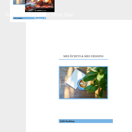
Une aventure du Capitaine William Shaw,
Tome 1