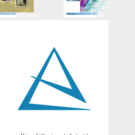
d Guillet et Marieville
Le Prélude