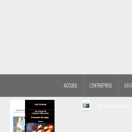
Aller
au
contenu
principal
ACCUEIL
L’ENTREPRISE
CAT
Au nord des monta