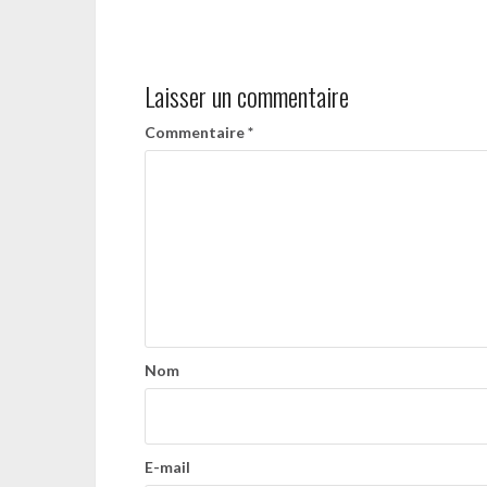
Navigation
de
Laisser un commentaire
l’article
Commentaire
*
Nom
E-mail