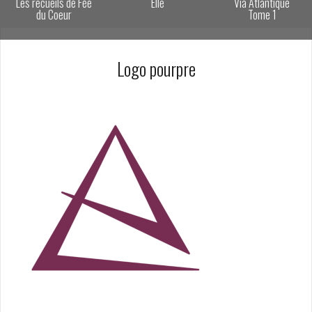
Les recueils de Fée
Elle
Via Atlantique
du Coeur
Tome 1
Logo pourpre