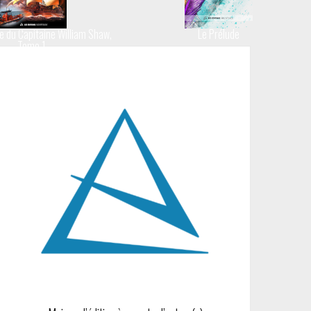
e du Capitaine William Shaw,
Le Prélude
Tome 1