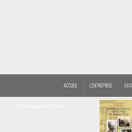
Aller
au
contenu
principal
ACCUEIL
L’ENTREPRISE
CAT
Mystère au manoir Williams