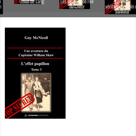
Union de sang
Les recueils de Fée
L'amour:
du Coeur
véritable chemin du
bonheur
Navigation